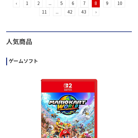
‹
1
2
...
5
6
7
8
9
10
11
...
42
43
›
人気商品
ゲームソフト