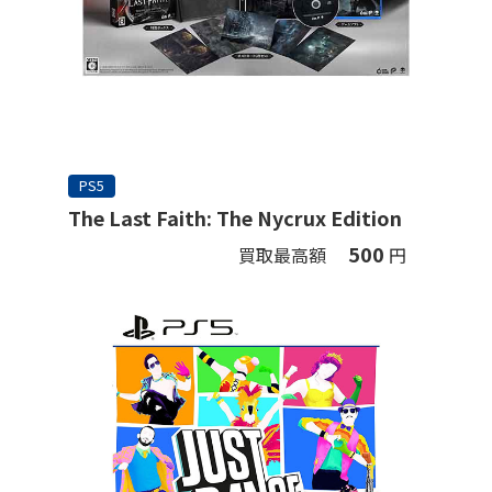
PS5
The Last Faith: The Nycrux Edition
500
買取最高額
円