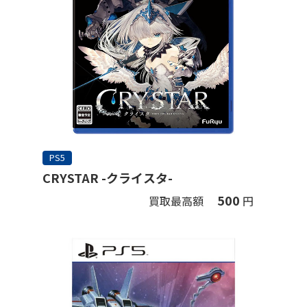
PS5
CRYSTAR -クライスタ-
500
買取最高額
円