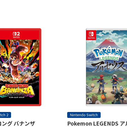
tch 2
Nintendo Switch
ング バナンザ
Pokemon LEGENDS