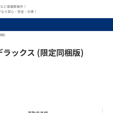
witchなど高価買取中！
マなら安心・安全・お得！
版)
デラックス (限定同梱版)