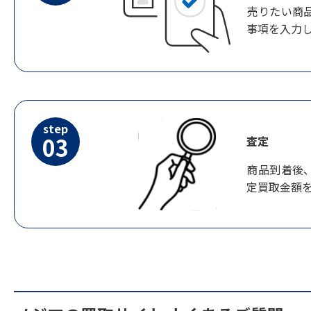
売りたい商
事項を入力
step
03
査定
商品到着後
定買取金額