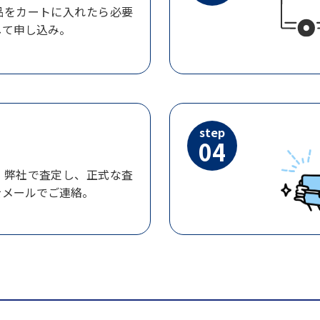
品をカートに入れたら必要
して申し込み。
step
04
、弊社で査定し、正式な査
をメールでご連絡。