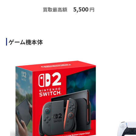
5,500
買取最高額
円
ゲーム機本体