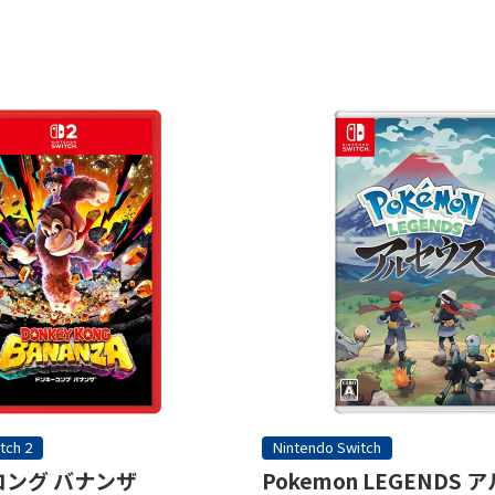
tch 2
Nintendo Switch
ング バナンザ
Pokemon LEGENDS