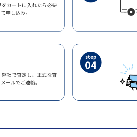
品をカートに入れたら必要
して申し込み。
step
04
、弊社で査定し、正式な査
をメールでご連絡。