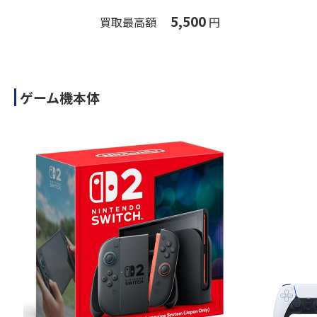
5,500
買取最高額
円
ゲーム機本体