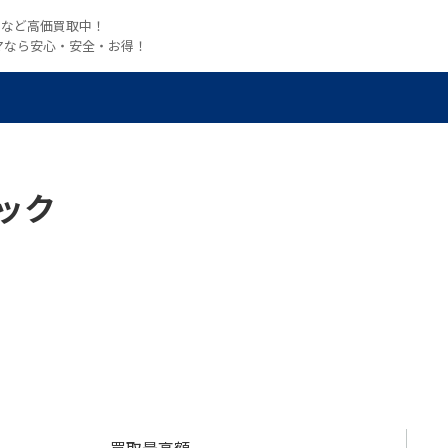
witchなど高価買取中！
マなら安心・安全・お得！
ック