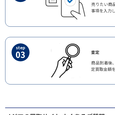
売りたい商
事項を入力
step
03
査定
商品到着後
定買取金額