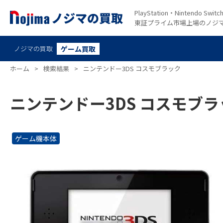
PlayStation・Nintendo S
東証プライム市場上場のノジ
ノジマの買取
ゲーム買取
ホーム
>
検索結果
>
ニンテンドー3DS コスモブラック
ニンテンドー3DS コスモブラ
ゲーム機本体