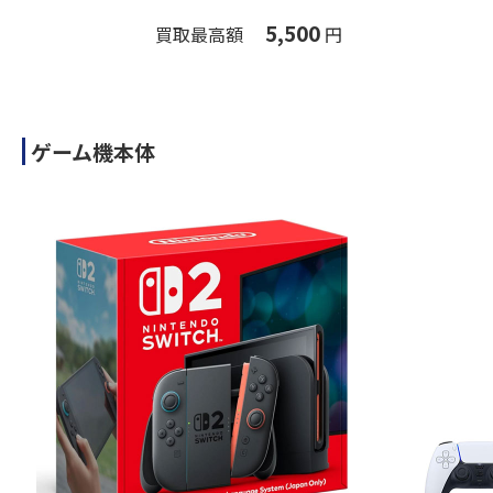
5,500
買取最高額
円
ゲーム機本体