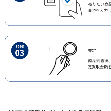
売りたい商
事項を入力
step
03
査定
商品到着後
定買取金額