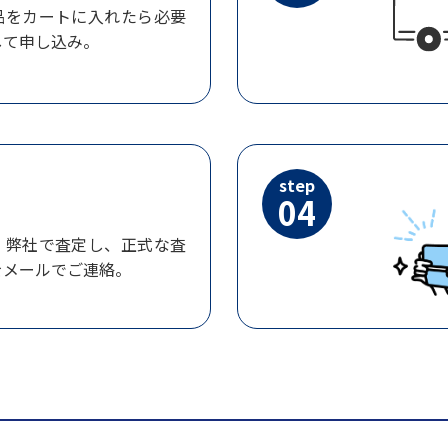
品をカートに入れたら必要
して申し込み。
step
04
、弊社で査定し、正式な査
をメールでご連絡。