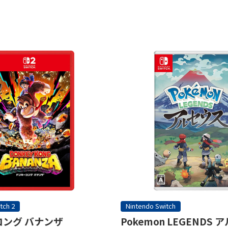
tch 2
Nintendo Switch
ング バナンザ
Pokemon LEGENDS