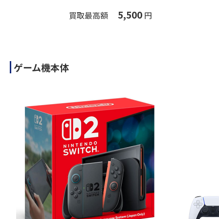
5,500
買取最高額
円
ゲーム機本体