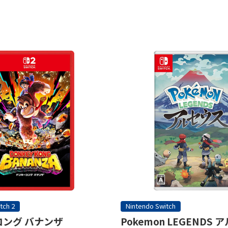
tch 2
Nintendo Switch
ング バナンザ
Pokemon LEGENDS