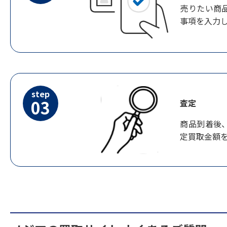
売りたい商
事項を入力
step
03
査定
商品到着後
定買取金額