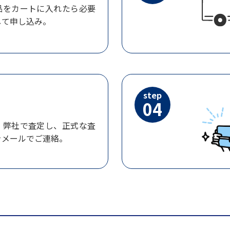
品をカートに入れたら必要
して申し込み。
step
04
、弊社で査定し、正式な査
をメールでご連絡。