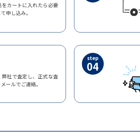
品をカートに入れたら必要
して申し込み。
step
04
、弊社で査定し、正式な査
をメールでご連絡。