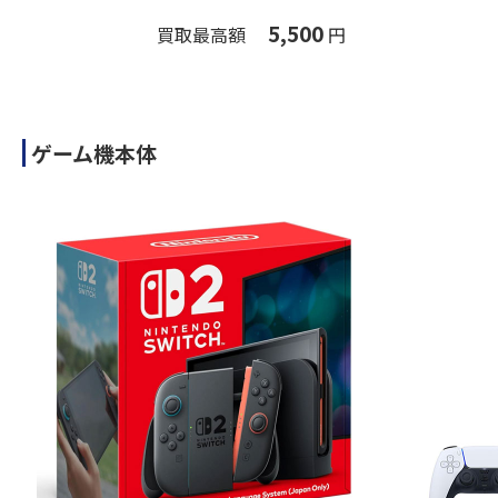
5,500
買取最高額
円
ゲーム機本体