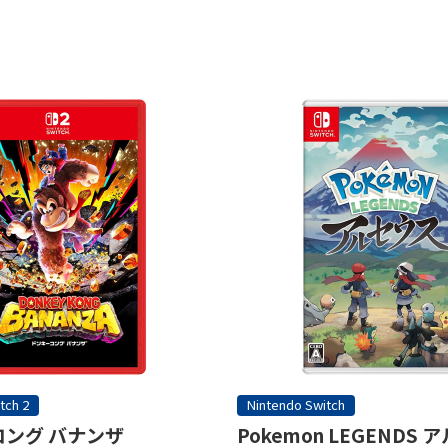
tch 2
Nintendo Switch
ング バナンザ
Pokemon LEGENDS