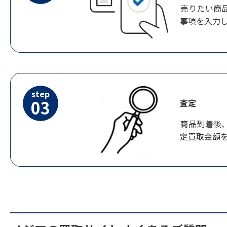
売りたい商
事項を入力
step
03
査定
商品到着後
定買取金額