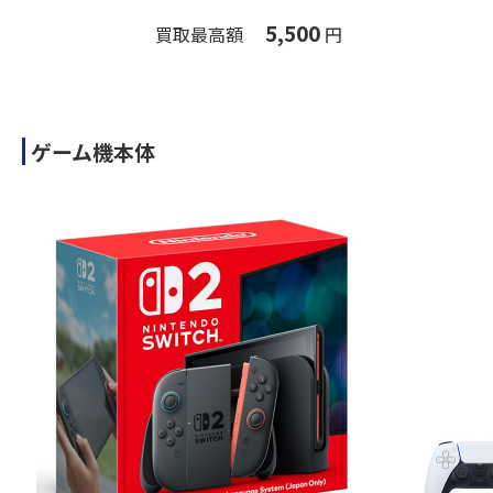
5,500
買取最高額
円
ゲーム機本体