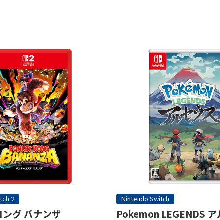
tch 2
Nintendo Switch
ング バナンザ
Pokemon LEGENDS