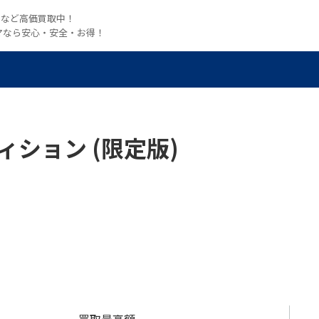
witchなど高価買取中！
マなら安心・安全・お得！
エディション (限定版)