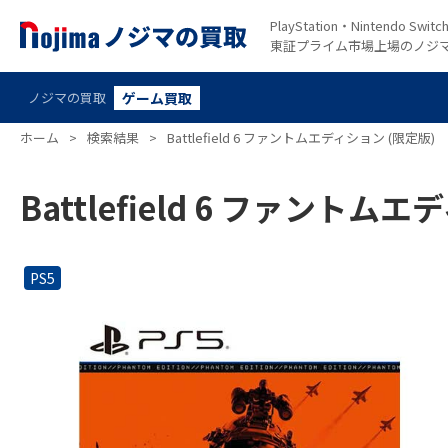
PlayStation・Nintendo S
東証プライム市場上場のノジ
ノジマの買取
ゲーム買取
ホーム
>
検索結果
>
Battlefield 6 ファントムエディション (限定版)
Battlefield 6 ファントム
PS5