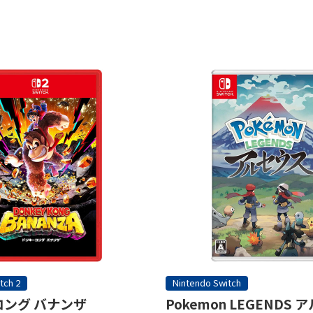
tch 2
Nintendo Switch
ング バナンザ
Pokemon LEGENDS