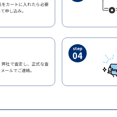
品をカートに入れたら必要
して申し込み。
step
04
、弊社で査定し、正式な査
をメールでご連絡。