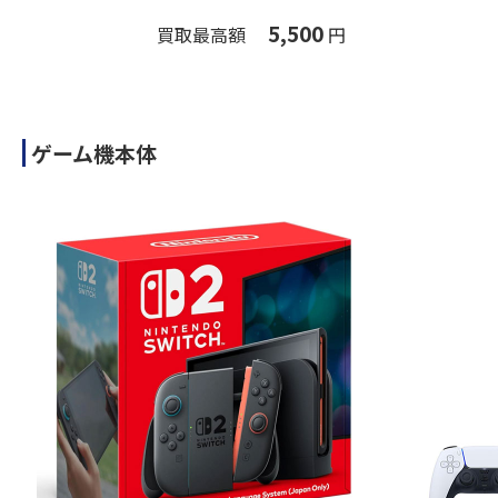
5,500
買取最高額
円
ゲーム機本体