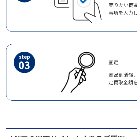
売りたい商
事項を入力
step
03
査定
商品到着後
定買取金額