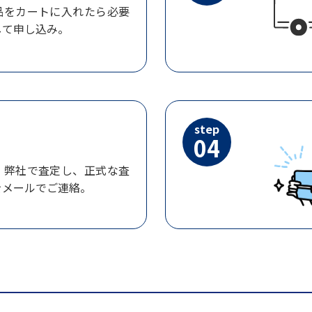
品をカートに入れたら必要
して申し込み。
step
04
、弊社で査定し、正式な査
をメールでご連絡。