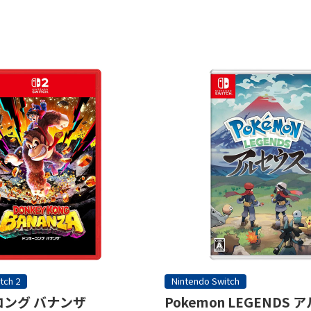
tch 2
Nintendo Switch
ング バナンザ
Pokemon LEGENDS