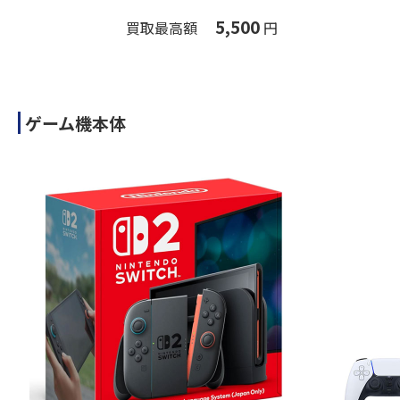
5,500
買取最高額
円
ゲーム機本体