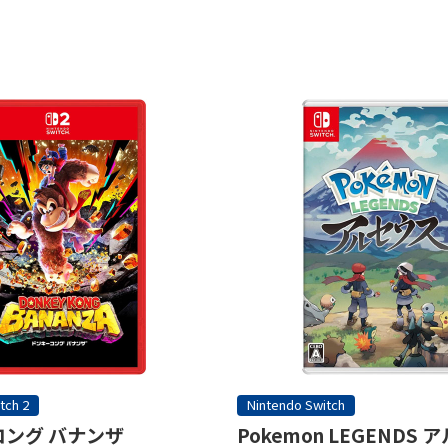
tch 2
Nintendo Switch
ング バナンザ
Pokemon LEGENDS