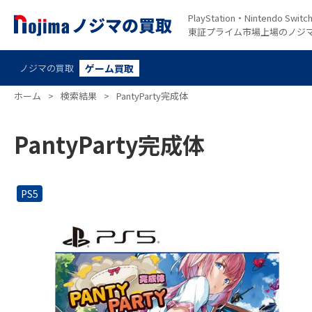
PlayStation・Nintendo S
東証プライム市場上場のノジ
ノジマの買取
ゲーム買取
ホーム
>
検索結果
>
PantyParty完成体
PantyParty完成体
PS5