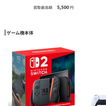
5,500
買取最高額
円
ゲーム機本体