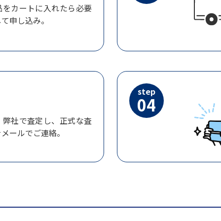
品をカートに入れたら必要
して申し込み。
step
04
、弊社で査定し、正式な査
をメールでご連絡。