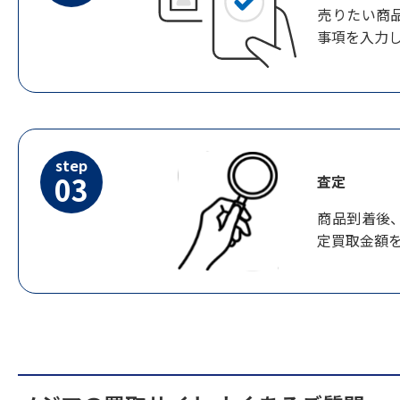
売りたい商
事項を入力
step
03
査定
商品到着後
定買取金額