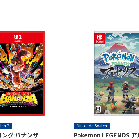
tch 2
Nintendo Switch
ング バナンザ
Pokemon LEGENDS