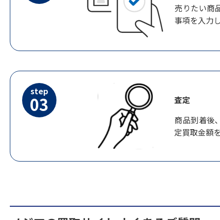
売りたい商
事項を入力
step
03
査定
商品到着後
定買取金額