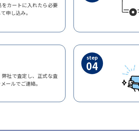
品をカートに入れたら必要
して申し込み。
step
04
、弊社で査定し、正式な査
をメールでご連絡。