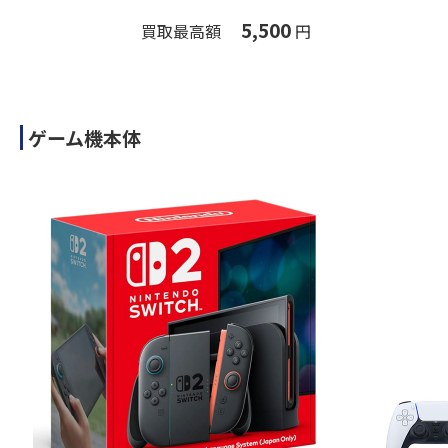
5,500
買取最高額
円
ゲーム機本体