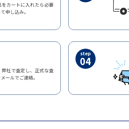
品をカートに入れたら必要
して申し込み。
step
04
、弊社で査定し、正式な査
をメールでご連絡。