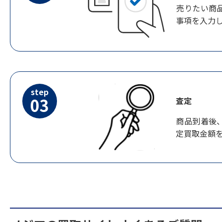
売りたい商
事項を入力
step
03
査定
商品到着後
定買取金額