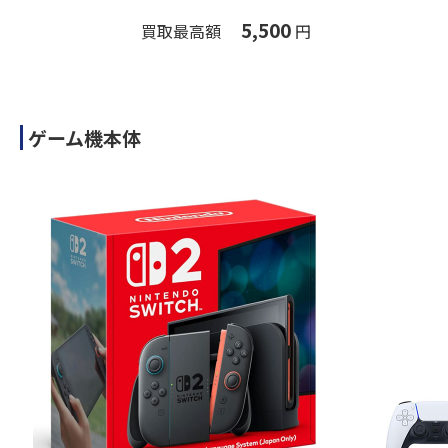
5,500
買取最高額
円
ゲーム機本体