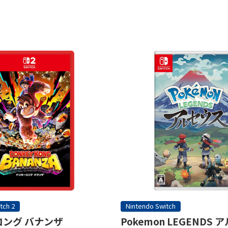
tch 2
Nintendo Switch
ング バナンザ
Pokemon LEGENDS