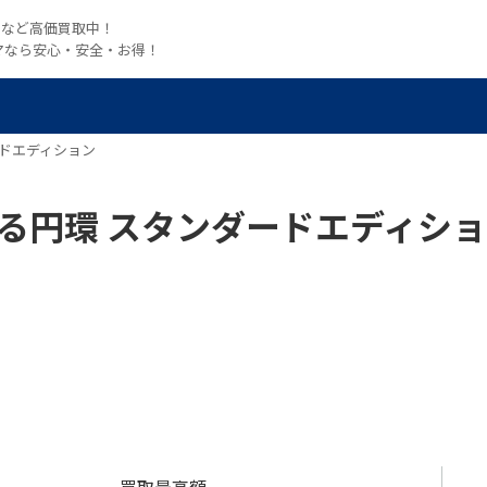
witchなど高価買取中！
マなら安心・安全・お得！
ードエディション
る円環 スタンダードエディシ