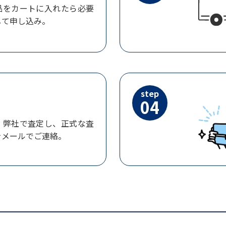
品をカートに入れたら必要
して申し込み。
step
04
、弊社で査定し、正式な査
をメールでご連絡。