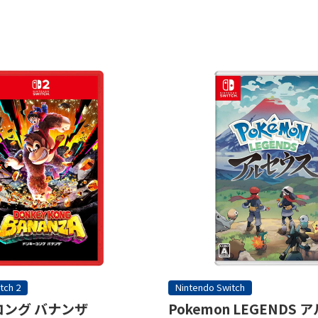
tch 2
Nintendo Switch
ング バナンザ
Pokemon LEGENDS