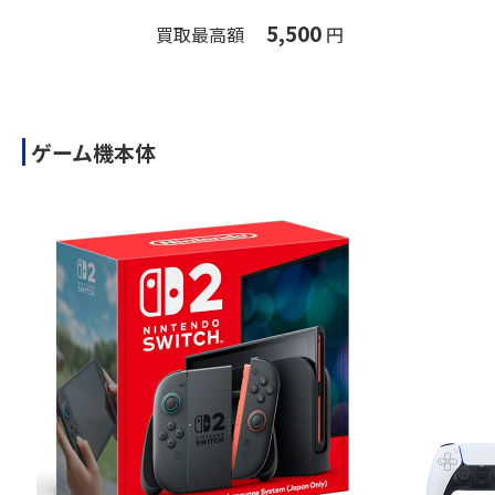
5,500
買取最高額
円
ゲーム機本体