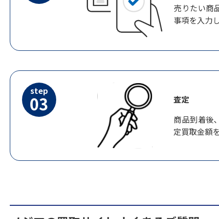
売りたい商
事項を入力
step
03
査定
商品到着後
定買取金額