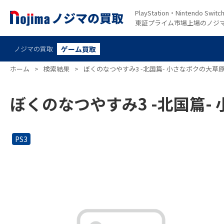
PlayStation・Nintendo S
東証プライム市場上場のノジ
ノジマの買取
ゲーム買取
ホーム
>
検索結果
>
ぼくのなつやすみ3 -北国篇- 小さなボクの大草原 PlayS
ぼくのなつやすみ3 -北国篇- 小さな
PS3