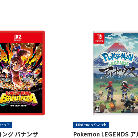
tch 2
Nintendo Switch
ング バナンザ
Pokemon LEGENDS