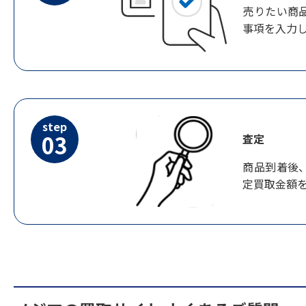
売りたい商
事項を入力
step
03
査定
商品到着後
定買取金額