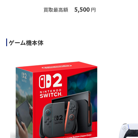
5,500
買取最高額
円
ゲーム機本体