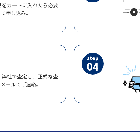
品をカートに入れたら必要
して申し込み。
step
04
、弊社で査定し、正式な査
をメールでご連絡。