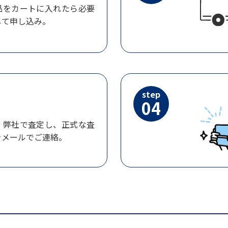
品をカートに入れたら必要
して申し込み。
step
04
、弊社で査定し、正式な査
をメールでご連絡。