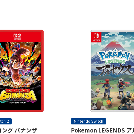
tch 2
Nintendo Switch
ング バナンザ
Pokemon LEGENDS