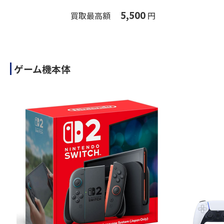
5,500
買取最高額
円
ゲーム機本体