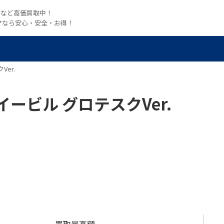
witchなど高価買取中！
マなら安心・安全・お得！
er.
ービル グロテスクVer.