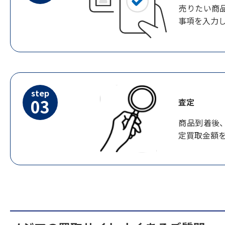
売りたい商
事項を入力
step
03
査定
商品到着後
定買取金額