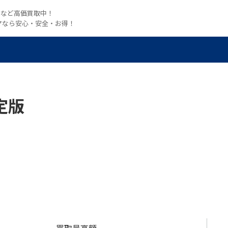
witchなど高価買取中！
マなら安心・安全・お得！
限定版