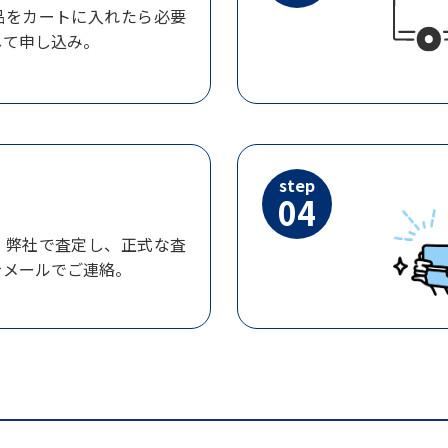
品をカートに入れたら必要
して申し込み。
step
04
、弊社で査定し、正式な査
をメールでご連絡。