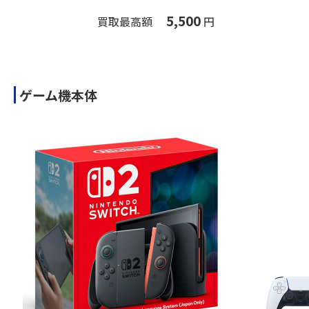
5,500
買取最高額
円
ゲーム機本体