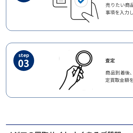
売りたい商
事項を入力
step
03
査定
商品到着後
定買取金額