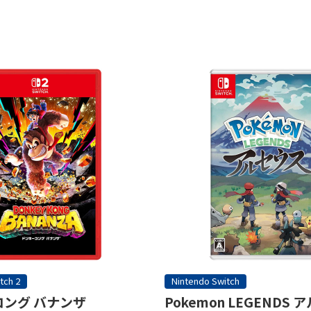
tch 2
Nintendo Switch
ング バナンザ
Pokemon LEGENDS