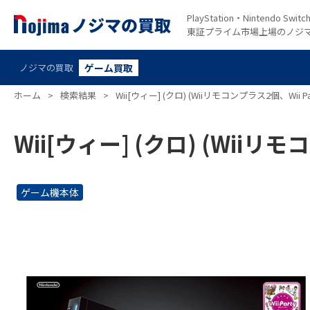
PlayStation・Nintendo S
東証プライム市場上場のノジ
ノジマの買取
ゲーム買取
ホーム
>
検索結果
>
Wii[ウィー] (クロ) (Wiiリモコンプラス2個、Wii P
Wii[ウィー] (クロ) (Wiiリモ
ゲーム機本体