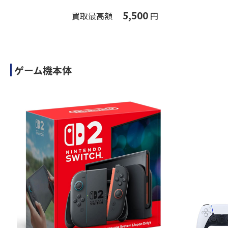
5,500
買取最高額
円
ゲーム機本体