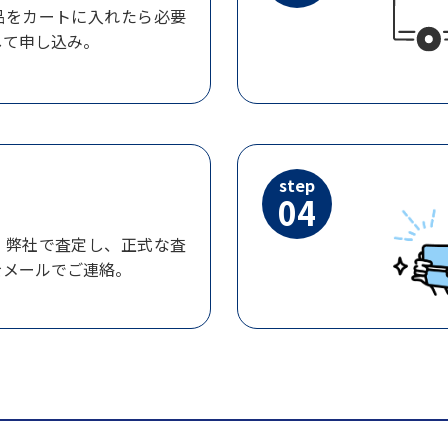
品をカートに入れたら必要
して申し込み。
step
04
、弊社で査定し、正式な査
をメールでご連絡。