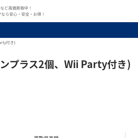
witchなど高価買取中！
マなら安心・安全・お得！
arty付き)
コンプラス2個、Wii Party付き)