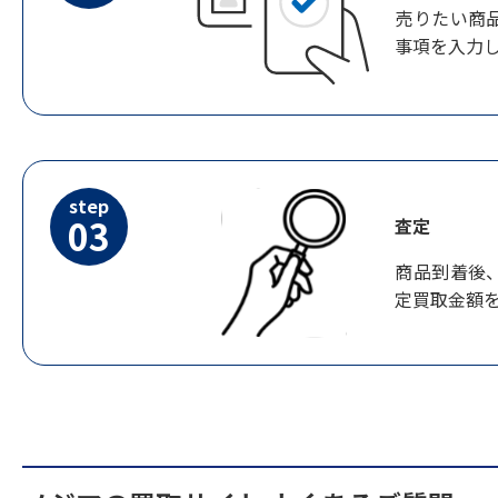
売りたい商
事項を入力
step
03
査定
商品到着後
定買取金額