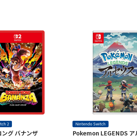
tch 2
Nintendo Switch
ング バナンザ
Pokemon LEGENDS