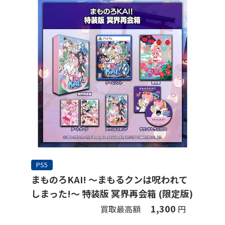
PS5
まものろKAI! ～まもるクンは呪われて
しまった!～ 特装版 冥界再会箱 (限定版)
1,300
買取最高額
円