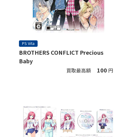
PS Vita
BROTHERS CONFLICT Precious
Baby
100
買取最高額
円