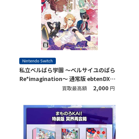
Nintendo Switch
私立ベルばら学園 ～ベルサイユのばら
Re*imagination～ 通常版 ebtenDXパ
ック (限定版)
2,000
買取最高額
円