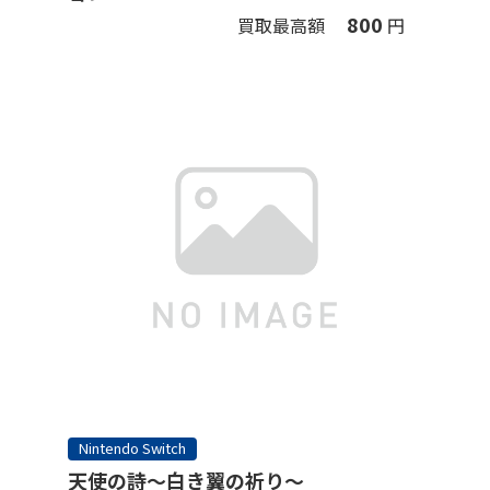
800
買取最高額
円
Nintendo Switch
天使の詩～白き翼の祈り～