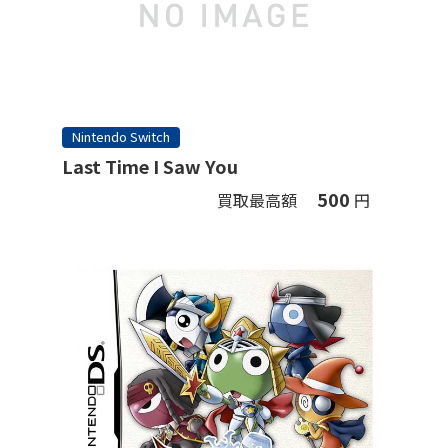
Nintendo Switch
Last Time I Saw You
500
買取最高額
円