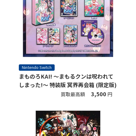
Nintendo Switch
まものろKAI! ～まもるクンは呪われて
しまった!～ 特装版 冥界再会箱 (限定版)
3,500
買取最高額
円