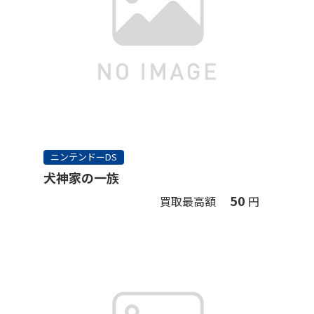
ニンテンドーDS
犬神家の一族
50
買取最高額
円