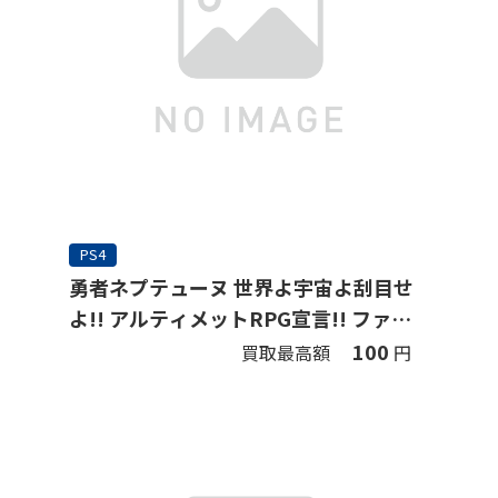
PS4
勇者ネプテューヌ 世界よ宇宙よ刮目せ
よ!! アルティメットRPG宣言!! ファミ
通DXパック (限定版)
100
買取最高額
円