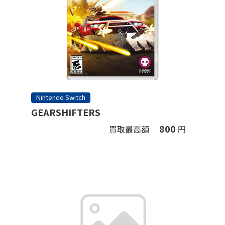
Nintendo Switch
GEARSHIFTERS
800
買取最高額
円