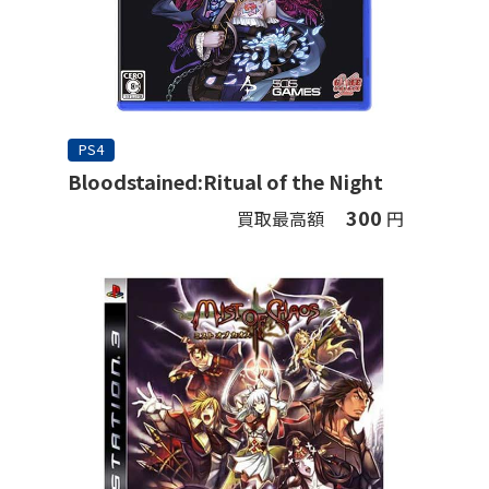
PS4
Bloodstained:Ritual of the Night
300
買取最高額
円