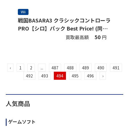
Wii
戦国BASARA3 クラシックコントローラ
PRO【シロ】パック Best Price! (同梱
版)
50
買取最高額
円
‹
1
2
...
487
488
489
490
491
492
493
494
495
496
›
人気商品
ゲームソフト