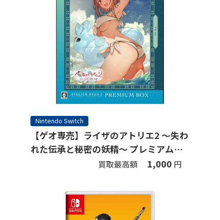
Nintendo Switch
【ゲオ専売】ライザのアトリエ2 ～失わ
れた伝承と秘密の妖精～ プレミアムボ
ックス ゲオオリジナル絵柄.Ver (限定
1,000
買取最高額
円
版)