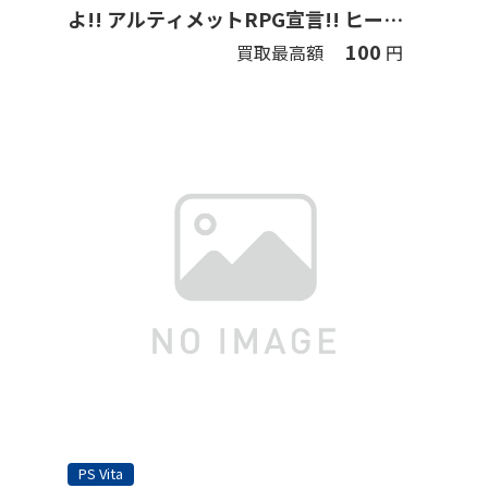
よ!! アルティメットRPG宣言!! ヒーロ
ーエディション ファミ通DXパック 3D
100
買取最高額
円
クリスタルセット (限定版)
PS Vita