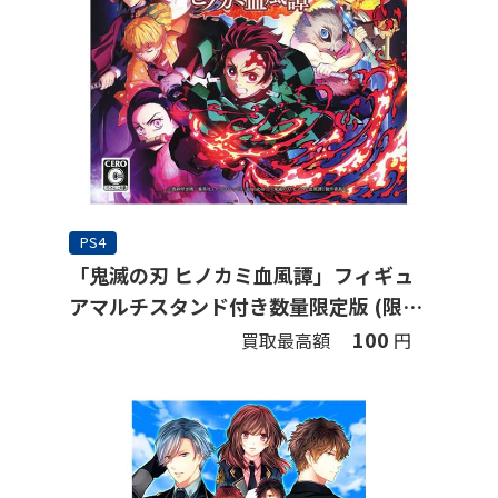
PS4
「鬼滅の刃 ヒノカミ血風譚」フィギュ
アマルチスタンド付き数量限定版 (限定
版)
100
買取最高額
円