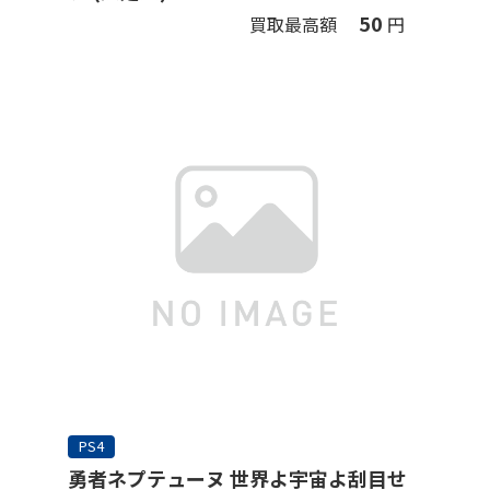
50
買取最高額
円
PS4
勇者ネプテューヌ 世界よ宇宙よ刮目せ