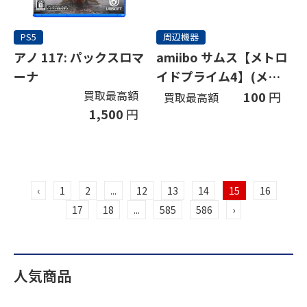
PS5
周辺機器
アノ 117: パックスロマ
amiibo サムス【メトロ
ーナ
イドプライム4】(メト
ロイドシリーズ)
買取最高額
100
円
買取最高額
1,500
円
‹
1
2
...
12
13
14
15
16
17
18
...
585
586
›
人気商品