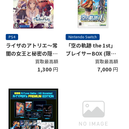
PS4
Nintendo Switch
ライザのアトリエ～常
「空の軌跡 the 1st」
闇の女王と秘密の隠れ
ブレイサーBOX (限定
家～DX
版)
買取最高額
買取最高額
1,300
円
7,000
円