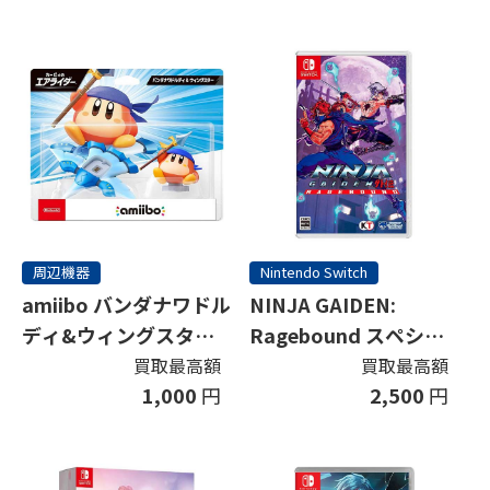
周辺機器
Nintendo Switch
amiibo バンダナワドル
NINJA GAIDEN:
ディ&ウィングスター
Ragebound スペシャ
(カービィのエアライダ
ルエディション (限定
買取最高額
買取最高額
1,000
円
2,500
円
ーシリーズ)
版)