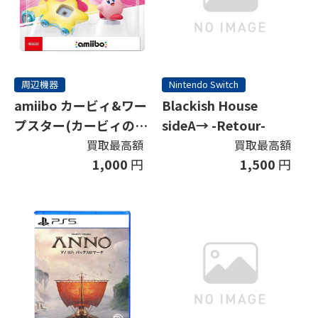
周辺機器
Nintendo Switch
amiibo カービィ&ワー
Blackish House
プスター(カービィのエ
sideA→ -Retour-
アライダーシリーズ)
買取最高額
買取最高額
1,000
円
1,500
円