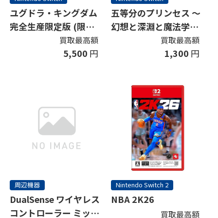
ユグドラ・キングダム
五等分のプリンセス ～
完全生産限定版 (限定
幻想と深淵と魔法学院
版)
～
買取最高額
買取最高額
5,500
円
1,300
円
周辺機器
Nintendo Switch 2
DualSense ワイヤレス
NBA 2K26
コントローラー ミッド
買取最高額